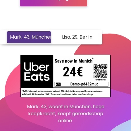
-
Mark, 43, München
Lisa, 29, Berlin
Mark, 43, woont in München, hoge
koopkracht, koopt gereedschap
online.